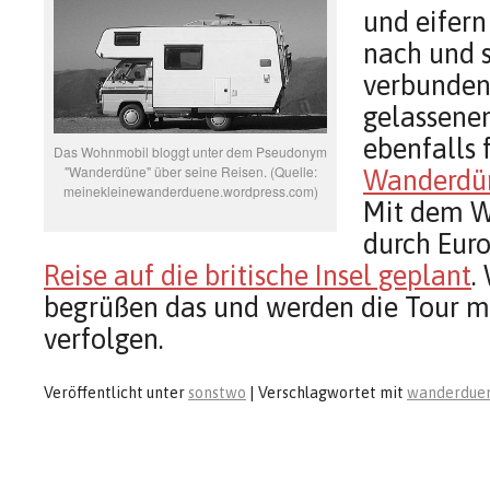
und eifern
nach und s
verbunden
gelassenen
ebenfalls 
Das Wohnmobil bloggt unter dem Pseudonym
"Wanderdüne" über seine Reisen. (Quelle:
Wanderdü
meinekleinewanderduene.wordpress.com)
Mit dem W
durch Euro
Reise auf die britische Insel geplant
.
begrüßen das und werden die Tour m
verfolgen.
Veröffentlicht unter
sonstwo
|
Verschlagwortet mit
wanderdue