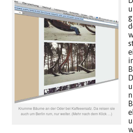
D
u
g
d
w
s
e
i
B
D
u
n
B
Krumme Bäume an der Oder bei Kaffeeersatz. Da reisen sie
e
auch um Berlin rum, nur weiter. (Mehr nach dem Klick …)
u
w