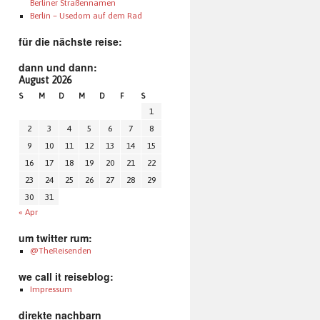
Berliner Straßennamen
Berlin – Usedom auf dem Rad
für die nächste reise:
dann und dann:
August 2026
S
M
D
M
D
F
S
1
2
3
4
5
6
7
8
9
10
11
12
13
14
15
16
17
18
19
20
21
22
23
24
25
26
27
28
29
30
31
« Apr
um twitter rum:
@TheReisenden
we call it reiseblog:
Impressum
direkte nachbarn