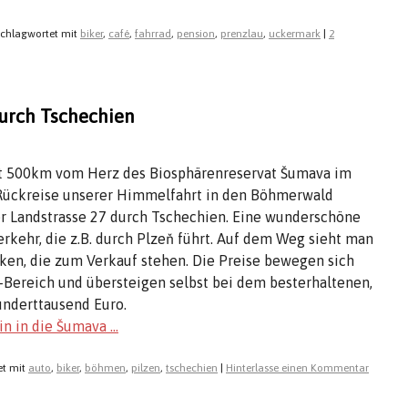
schlagwortet mit
biker
,
café
,
fahrrad
,
pension
,
prenzlau
,
uckermark
|
2
durch Tschechien
kt 500km vom Herz des Biosphärenreservat Šumava im
Rückreise unserer Himmelfahrt in den Böhmerwald
er Landstrasse 27 durch Tschechien. Eine wunderschöne
kehr, die z.B. durch Plzeň führt. Auf dem Weg sieht man
riken, die zum Verkauf stehen. Die Preise bewegen sich
-Bereich und übersteigen selbst bei dem besterhaltenen,
underttausend Euro.
in in die Šumava …
t mit
auto
,
biker
,
böhmen
,
pilzen
,
tschechien
|
Hinterlasse einen Kommentar