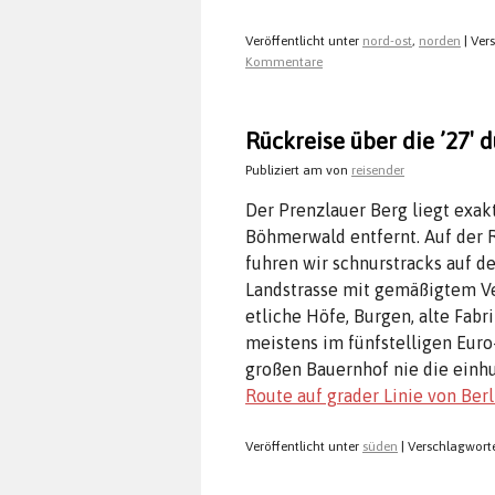
Veröffentlicht unter
nord-ost
,
norden
|
Ver
Kommentare
Rückreise über die ’27′ 
Publiziert am
von
reisender
Der Prenzlauer Berg liegt exa
Böhmerwald entfernt. Auf der 
fuhren wir schnurstracks auf d
Landstrasse mit gemäßigtem Ver
etliche Höfe, Burgen, alte Fab
meistens im fünfstelligen Euro
großen Bauernhof nie die einh
Route auf grader Linie von Berl
Veröffentlicht unter
süden
|
Verschlagworte