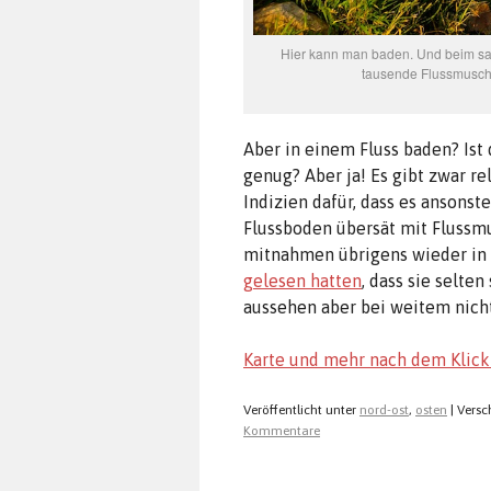
Hier kann man baden. Und beim san
tausende Flussmusch
Aber in einem Fluss baden? Ist 
genug? Aber ja! Es gibt zwar r
Indizien dafür, dass es ansonst
Flussboden übersät mit Flussmu
mitnahmen übrigens wieder in 
gelesen hatten
, dass sie selte
aussehen aber bei weitem nich
Karte und mehr nach dem Klick
Veröffentlicht unter
nord-ost
,
osten
|
Versc
Kommentare