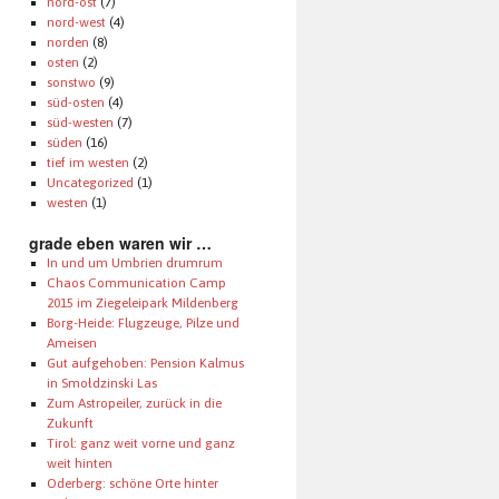
nord-ost
(7)
nord-west
(4)
norden
(8)
osten
(2)
sonstwo
(9)
süd-osten
(4)
süd-westen
(7)
süden
(16)
tief im westen
(2)
Uncategorized
(1)
westen
(1)
grade eben waren wir …
In und um Umbrien drumrum
Chaos Communication Camp
2015 im Ziegeleipark Mildenberg
Borg-Heide: Flugzeuge, Pilze und
Ameisen
Gut aufgehoben: Pension Kalmus
in Smołdzinski Las
Zum Astropeiler, zurück in die
Zukunft
Tirol: ganz weit vorne und ganz
weit hinten
Oderberg: schöne Orte hinter