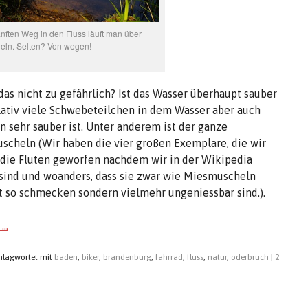
ften Weg in den Fluss läuft man über
eln. Selten? Von wegen!
das nicht zu gefährlich? Ist das Wasser überhaupt sauber
elativ viele Schwebeteilchen in dem Wasser aber auch
en sehr sauber ist. Unter anderem ist der ganze
scheln (Wir haben die vier großen Exemplare, die wir
die Fluten geworfen nachdem wir in der Wikipedia
n sind und woanders, dass sie zwar wie Miesmuscheln
t so schmecken sondern vielmehr ungeniessbar sind.).
 …
hlagwortet mit
baden
,
biker
,
brandenburg
,
fahrrad
,
fluss
,
natur
,
oderbruch
|
2