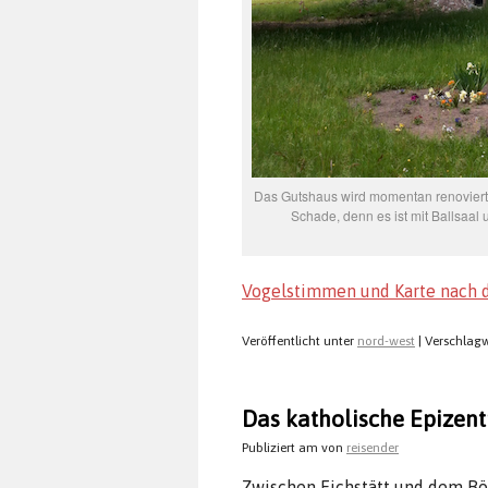
Das Gutshaus wird momentan renoviert und
Schade, denn es ist mit Ballsaal
Vogelstimmen und Karte nach 
Veröffentlicht unter
nord-west
|
Verschlagw
Das katholische Epizen
Publiziert am
von
reisender
Zwischen Eichstätt und dem B