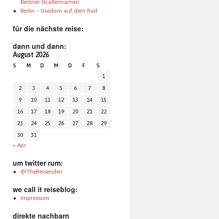
Berliner Straßennamen
Berlin – Usedom auf dem Rad
für die nächste reise:
dann und dann:
August 2026
S
M
D
M
D
F
S
1
2
3
4
5
6
7
8
9
10
11
12
13
14
15
16
17
18
19
20
21
22
23
24
25
26
27
28
29
30
31
« Apr
um twitter rum:
@TheReisenden
we call it reiseblog:
Impressum
direkte nachbarn