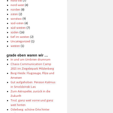
nord-ost
(7)
nord-west
(4)
norden
(8)
osten
(2)
sonstwo
(9)
süd-osten
(4)
süd-westen
(7)
süden
(16)
tief im westen
(2)
Uncategorized
(1)
westen
(1)
grade eben waren wir …
In und um Umbrien drumrum
Chaos Communication Camp
2015 im Ziegeleipark Mildenberg
Borg-Heide: Flugzeuge, Pilze und
Ameisen
Gut aufgehoben: Pension Kalmus
in Smołdzinski Las
Zum Astropeiler, zurück in die
Zukunft
Tirol: ganz weit vorne und ganz
weit hinten
Oderberg: schöne Orte hinter