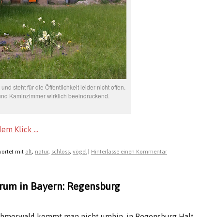
 steht für die Öffentlichkeit leider nicht offen.
 und Kaminzimmer wirklich beeindruckend.
dem Klick …
ortet mit
alt
,
natur
,
schloss
,
vögel
|
Hinterlasse einen Kommentar
trum in Bayern: Regensburg
öhmerwald kommt man nicht umhin, in Regensburg Halt