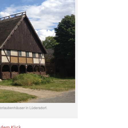
Vorlaubenhäuser in Lüdersdorf.
 dem Klick …